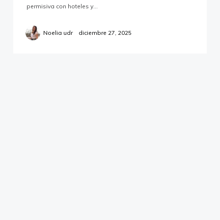
permisiva con hoteles y…
Contacto
Noelia udr
diciembre 27, 2025
Noelia Urbano © 2019