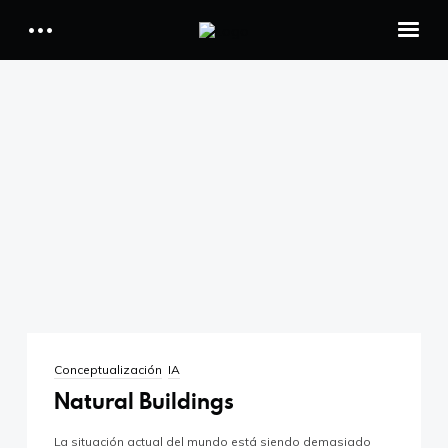
IA Player
Branding
Digital
IA Player
CMYK
Branding
Quién soy
Dossier de proyectos
Digital
Contacto
CMYK
Quién soy
Conceptualización
IA
Natural Buildings
Dossier de proyectos
La situación actual del mundo está siendo demasiado